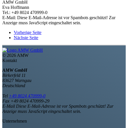
AMW GmbH
Eva Hoffmann
Tel.: +49 8024 470999-0
E-Mail:
Diese E-Mail-Adresse ist vor Spambots geschützt! Zur
Anzeige muss JavaScript eingeschaltet sein.
Vorherige Seite
Nächste Seite
©
2026 AMW
Kontakt
AMW GmbH
Birkerfeld 11
83627 Warngau
Deutschland
Tel
+49 8024 470999-0
Fax +49 8024 470999-29
E-Mail
Diese E-Mail-Adresse ist vor Spambots geschützt! Zur
Anzeige muss JavaScript eingeschaltet sein.
Unternehmen