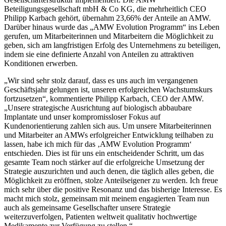
Beteiligungsgesellschaft mbH & Co KG, die mehrheitlich CEO
Philipp Karbach gehört, übernahm 23,66% der Anteile an AMW.
Darüber hinaus wurde das „AMW Evolution Programm“ ins Leben
gerufen, um Mitarbeiterinnen und Mitarbeitern die Möglichkeit zu
geben, sich am langfristigen Erfolg des Unternehmens zu beteiligen,
indem sie eine definierte Anzahl von Anteilen zu attraktiven
Konditionen erwerben.
„Wir sind sehr stolz darauf, dass es uns auch im vergangenen
Geschäftsjahr gelungen ist, unseren erfolgreichen Wachstumskurs
fortzusetzen“, kommentierte Philipp Karbach, CEO der AMW.
„Unsere strategische Ausrichtung auf biologisch abbaubare
Implantate und unser kompromissloser Fokus auf
Kundenorientierung zahlen sich aus. Um unsere Mitarbeiterinnen
und Mitarbeiter an AMWs erfolgreicher Entwicklung teilhaben zu
lassen, habe ich mich für das ‚AMW Evolution Programm‘
entschieden. Dies ist für uns ein entscheidender Schritt, um das
gesamte Team noch stärker auf die erfolgreiche Umsetzung der
Strategie auszurichten und auch denen, die täglich alles geben, die
Möglichkeit zu eröffnen, stolze Anteilseigener zu werden. Ich freue
mich sehr über die positive Resonanz und das bisherige Interesse. Es
macht mich stolz, gemeinsam mit meinem engagierten Team nun
auch als gemeinsame Gesellschafter unsere Strategie
weiterzuverfolgen, Patienten weltweit qualitativ hochwertige
Medikamente zur Verfügung zu stellen.“