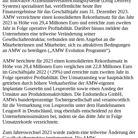
auf innovative Arzneimittelverabreichungssysteme (Drug Delivery
Systems) spezialisiert hat, veröffentlichte heute ihre
Finanzergebnisse für das Geschäftsjahr zum 31. Dezember 2023.
AMW verzeichnete einen konsolidierten Rekordumsatz für das Jahr
2023 in Höhe von 29,4 Millionen Euro und erreichte zum zweiten
Jahr in Folge operative Profitabilität. Darüber hinaus meldete das
Unternehmen eine teilweise Veränderung seiner
Gesellschafterstruktur, verbunden mit dem Angebot an die
Mitarbeiterinnen und Mitarbeiter, sich zu attraktiven Bedingungen
an AMW zu beteiligen („AMW Evolution Programm“).
AMW berichtete für 2023 einen konsolidierten Rekordumsatz in
Höhe von 29,4 Millionen Euro verglichen mit 22,8 Millionen Euro
im Geschäftsjahr 2022 (+29%) und erreichte zum zweiten Jahr in
Folge operative Profitabilität. Der Umsatzanstieg war hauptsächlich
getrieben durch höhere Verkaufserlöse der AMW-eigenen
Implantate Goserelin und Leuprorelin sowie einen Anstieg der
Umsätze aus Produktionsaktivitäten. Die Endomedica GmbH,
AMWs hundertprozentige Tochtergesellschaft und verantwortlich
für die Vermarktung von Leuprorelin unter dem Handelsnamen
Leugon® in Deutschland, trug ebenfalls entscheidend zu den
Unternehmensumsätzen bei, indem sie das dritte Jahr in Folge
Umsatzrekorde verzeichnete.
Zum Jahreswechsel 2023 wurde zudem eine teilweise Änderung der
Gesellschafterstruktur implementiert. Die AMW