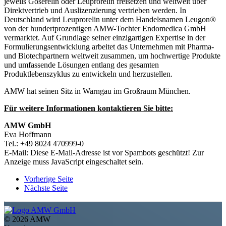
jeweils Goserelin oder Leuprorelin freisetzen und weltweit über
Direktvertrieb und Auslizenzierung vertrieben werden. In
Deutschland wird Leuprorelin unter dem Handelsnamen Leugon®
von der hundertprozentigen AMW-Tochter Endomedica GmbH
vermarktet. Auf Grundlage seiner einzigartigen Expertise in der
Formulierungsentwicklung arbeitet das Unternehmen mit Pharma-
und Biotechpartnern weltweit zusammen, um hochwertige Produkte
und umfassende Lösungen entlang des gesamten
Produktlebenszyklus zu entwickeln und herzustellen.
AMW hat seinen Sitz in Warngau im Großraum München.
Für weitere Informationen kontaktieren Sie bitte:
AMW GmbH
Eva Hoffmann
Tel.: +49 8024 470999-0
E-Mail:
Diese E-Mail-Adresse ist vor Spambots geschützt! Zur
Anzeige muss JavaScript eingeschaltet sein.
Vorherige Seite
Nächste Seite
©
2026 AMW