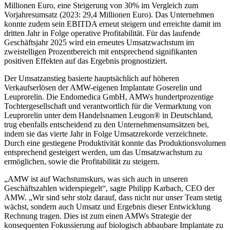
Millionen Euro, eine Steigerung von 30% im Vergleich zum
Vorjahresumsatz (2023: 29,4 Millionen Euro). Das Unternehmen
konnte zudem sein EBITDA erneut steigern und erreichte damit im
dritten Jahr in Folge operative Profitabilität. Für das laufende
Geschäftsjahr 2025 wird ein erneutes Umsatzwachstum im
zweistelligen Prozentbereich mit entsprechend signifikanten
positiven Effekten auf das Ergebnis prognostiziert.
Der Umsatzanstieg basierte hauptsächlich auf höheren
Verkaufserlösen der AMW-eigenen Implantate Goserelin und
Leuprorelin. Die Endomedica GmbH, AMWs hundertprozentige
Tochtergesellschaft und verantwortlich für die Vermarktung von
Leuprorelin unter dem Handelsnamen Leugon® in Deutschland,
trug ebenfalls entscheidend zu den Unternehmensumsätzen bei,
indem sie das vierte Jahr in Folge Umsatzrekorde verzeichnete.
Durch eine gestiegene Produktivität konnte das Produktionsvolumen
entsprechend gesteigert werden, um das Umsatzwachstum zu
ermöglichen, sowie die Profitabilität zu steigern.
„AMW ist auf Wachstumskurs, was sich auch in unseren
Geschäftszahlen widerspiegelt“, sagte Philipp Karbach, CEO der
AMW. „Wir sind sehr stolz darauf, dass nicht nur unser Team stetig
wächst, sondern auch Umsatz und Ergebnis dieser Entwicklung
Rechnung tragen. Dies ist zum einen AMWs Strategie der
konsequenten Fokussierung auf biologisch abbaubare Implantate zu