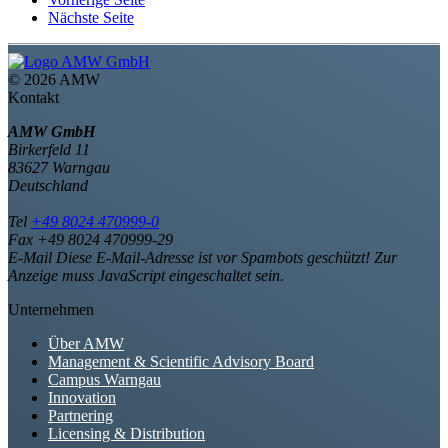
Nächste Seite
©
2026 AMW
Kontakt
AMW GmbH
Birkerfeld 11
83627 Warngau
Deutschland
Tel
+49 8024 470999-0
Fax +49 8024 470999-29
E-Mail
Diese E-Mail-Adresse ist vor Spambots geschützt! Zur
Anzeige muss JavaScript eingeschaltet sein.
Unternehmen
Über AMW
Management & Scientific Advisory Board
Campus Warngau
Innovation
Partnering
Licensing & Distribution