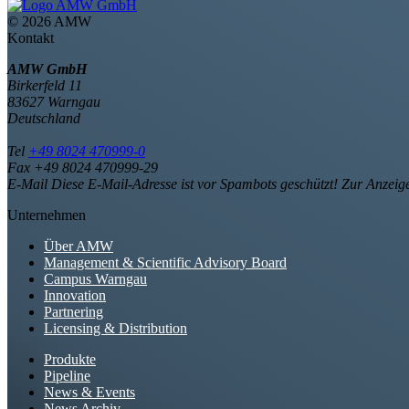
©
2026 AMW
Kontakt
AMW GmbH
Birkerfeld 11
83627 Warngau
Deutschland
Tel
+49 8024 470999-0
Fax +49 8024 470999-29
E-Mail
Diese E-Mail-Adresse ist vor Spambots geschützt! Zur Anzeige
Unternehmen
Über AMW
Management & Scientific Advisory Board
Campus Warngau
Innovation
Partnering
Licensing & Distribution
Produkte
Pipeline
News & Events
News Archiv