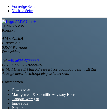
Vorherige Seite
Nächste Seite
©
2026 AMW
Kontakt
AMW GmbH
Birkerfeld 11
83627 Warngau
Deutschland
Tel
+49 8024 470999-0
Fax +49 8024 470999-29
E-Mail
Diese E-Mail-Adresse ist vor Spambots geschützt! Zur
Anzeige muss JavaScript eingeschaltet sein.
Unternehmen
Über AMW
Management & Scientific Advisory Board
Campus Warngau
Innovation
Partnering