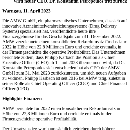
wird neuer CEO, Dr. Konstantin Petropoulos tritt zurück
Warngau, 11. April 2023
Die AMW GmbH, ein pharmazeutisches Unternehmen, das sich auf
innovative Arzneimittelverabreichungssysteme (Drug Delivery
Systems) spezialisiert hat, veröffentlichte heute ihre
Finanzergebnisse für das Geschäftsjahr zum 31. Dezember 2022.
AMW verzeichnete einen konsolidierten Rekordumsatz für das Jahr
2022 in Höhe von 22,8 Millionen Euro und erreichte erstmalig in
der Firmengeschichte die operative Profitabilität. Das Unternehmen
berichtete zudem, dass Philipp Karbach die Position als Chief
Executive Officer (CEO) ab 1. Juni 2023 übernehmen wird, da Dr.
Konstantin Petropoulos sich entschieden hat als CEO der AMW
GmbH zum 31. Mai 2023 zurückzutreten, um sich neuen Aufgaben
zu widmen. Philipp Karbach ist seit 2016 bei AMW tätig, zuletzt in
seiner Rolle als Chief Operating Officer (COO) und Chief Financial
Officer (CFO).
Highlights Finanzen
AMW berichtete für 2022 einen konsolidierten Rekordumsatz in
Höhe von 22,8 Millionen Euro und erreichte erstmals in der
Firmengeschichte operative Profitabilität.
Der Umsatzanstieg war hauptsächlich getrieben durch höhere