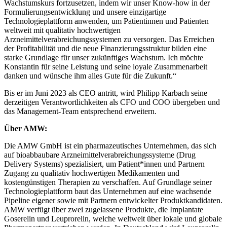
Wachstumskurs fortzusetzen, indem wir unser Know-how in der
Formulierungsentwicklung und unsere einzigartige
Technologieplattform anwenden, um Patientinnen und Patienten
weltweit mit qualitativ hochwertigen
Arzneimittelverabreichungssystemen zu versorgen. Das Erreichen
der Profitabilität und die neue Finanzierungsstruktur bilden eine
starke Grundlage für unser zukünftiges Wachstum. Ich möchte
Konstantin für seine Leistung und seine loyale Zusammenarbeit
danken und wünsche ihm alles Gute für die Zukunft.“
Bis er im Juni 2023 als CEO antritt, wird Philipp Karbach seine
derzeitigen Verantwortlichkeiten als CFO und COO übergeben und
das Management-Team entsprechend erweitern.
Über AMW:
Die AMW GmbH ist ein pharmazeutisches Unternehmen, das sich
auf bioabbaubare Arzneimittelverabreichungssysteme (Drug
Delivery Systems) spezialisiert, um Patient*innen und Partnern
Zugang zu qualitativ hochwertigen Medikamenten und
kostengünstigen Therapien zu verschaffen. Auf Grundlage seiner
Technologieplattform baut das Unternehmen auf eine wachsende
Pipeline eigener sowie mit Partnern entwickelter Produktkandidaten.
AMW verfügt über zwei zugelassene Produkte, die Implantate
Goserelin und Leuprorelin, welche weltweit über lokale und globale