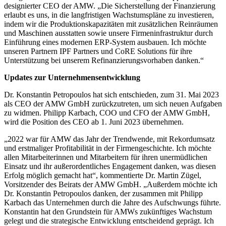
designierter CEO der AMW. „Die Sicherstellung der Finanzierung
erlaubt es uns, in die langfristigen Wachstumspläne zu investieren,
indem wir die Produktionskapazitäten mit zusätzlichen Reinräumen
und Maschinen ausstatten sowie unsere Firmeninfrastruktur durch
Einführung eines modernen ERP-System ausbauen. Ich möchte
unseren Partnern IPF Partners und CoRE Solutions für ihre
Unterstützung bei unserem Refinanzierungsvorhaben danken.“
Updates zur Unternehmensentwicklung
Dr. Konstantin Petropoulos hat sich entschieden, zum 31. Mai 2023
als CEO der AMW GmbH zurückzutreten, um sich neuen Aufgaben
zu widmen. Philipp Karbach, COO und CFO der AMW GmbH,
wird die Position des CEO ab 1. Juni 2023 übernehmen.
„2022 war für AMW das Jahr der Trendwende, mit Rekordumsatz
und erstmaliger Profitabilität in der Firmengeschichte. Ich möchte
allen Mitarbeiterinnen und Mitarbeitern für ihren unermüdlichen
Einsatz und ihr außerordentliches Engagement danken, was diesen
Erfolg möglich gemacht hat“, kommentierte Dr. Martin Zügel,
Vorsitzender des Beirats der AMW GmbH. „Außerdem möchte ich
Dr. Konstantin Petropoulos danken, der zusammen mit Philipp
Karbach das Unternehmen durch die Jahre des Aufschwungs führte.
Konstantin hat den Grundstein für AMWs zukünftiges Wachstum
gelegt und die strategische Entwicklung entscheidend geprägt. Ich