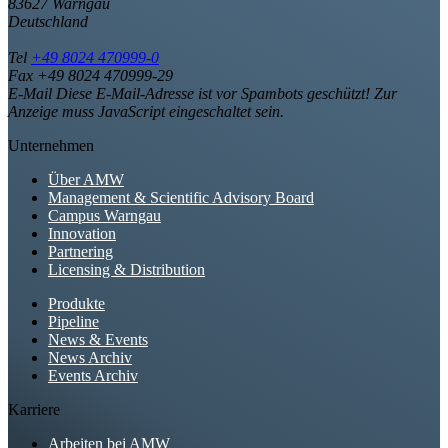
83627 Warngau
Deutschland
Tel
+49 8024 470999-0
Fax +49 8024 470999-29
E-Mail
Diese E-Mail-Adresse ist vor Spambots geschützt! Zur
Anzeige muss JavaScript eingeschaltet sein.
Unternehmen
Über AMW
Management & Scientific Advisory Board
Campus Warngau
Innovation
Partnering
Licensing & Distribution
Produkte
Pipeline
News & Events
News Archiv
Events Archiv
Karriere
Arbeiten bei AMW