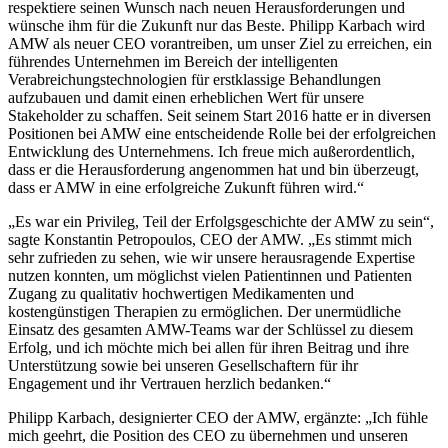
respektiere seinen Wunsch nach neuen Herausforderungen und
wünsche ihm für die Zukunft nur das Beste. Philipp Karbach wird
AMW als neuer CEO vorantreiben, um unser Ziel zu erreichen, ein
führendes Unternehmen im Bereich der intelligenten
Verabreichungstechnologien für erstklassige Behandlungen
aufzubauen und damit einen erheblichen Wert für unsere
Stakeholder zu schaffen. Seit seinem Start 2016 hatte er in diversen
Positionen bei AMW eine entscheidende Rolle bei der erfolgreichen
Entwicklung des Unternehmens. Ich freue mich außerordentlich,
dass er die Herausforderung angenommen hat und bin überzeugt,
dass er AMW in eine erfolgreiche Zukunft führen wird.“
„Es war ein Privileg, Teil der Erfolgsgeschichte der AMW zu sein“,
sagte Konstantin Petropoulos, CEO der AMW. „Es stimmt mich
sehr zufrieden zu sehen, wie wir unsere herausragende Expertise
nutzen konnten, um möglichst vielen Patientinnen und Patienten
Zugang zu qualitativ hochwertigen Medikamenten und
kostengünstigen Therapien zu ermöglichen. Der unermüdliche
Einsatz des gesamten AMW-Teams war der Schlüssel zu diesem
Erfolg, und ich möchte mich bei allen für ihren Beitrag und ihre
Unterstützung sowie bei unseren Gesellschaftern für ihr
Engagement und ihr Vertrauen herzlich bedanken.“
Philipp Karbach, designierter CEO der AMW, ergänzte: „Ich fühle
mich geehrt, die Position des CEO zu übernehmen und unseren