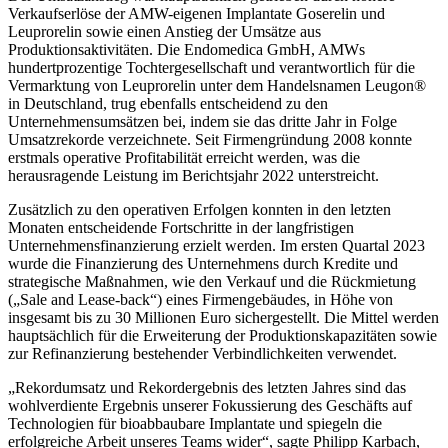
Verkaufserlöse der AMW-eigenen Implantate Goserelin und
Leuprorelin sowie einen Anstieg der Umsätze aus
Produktionsaktivitäten. Die Endomedica GmbH, AMWs
hundertprozentige Tochtergesellschaft und verantwortlich für die
Vermarktung von Leuprorelin unter dem Handelsnamen Leugon®
in Deutschland, trug ebenfalls entscheidend zu den
Unternehmensumsätzen bei, indem sie das dritte Jahr in Folge
Umsatzrekorde verzeichnete. Seit Firmengründung 2008 konnte
erstmals operative Profitabilität erreicht werden, was die
herausragende Leistung im Berichtsjahr 2022 unterstreicht.
Zusätzlich zu den operativen Erfolgen konnten in den letzten
Monaten entscheidende Fortschritte in der langfristigen
Unternehmensfinanzierung erzielt werden. Im ersten Quartal 2023
wurde die Finanzierung des Unternehmens durch Kredite und
strategische Maßnahmen, wie den Verkauf und die Rückmietung
(„Sale and Lease-back“) eines Firmengebäudes, in Höhe von
insgesamt bis zu 30 Millionen Euro sichergestellt. Die Mittel werden
hauptsächlich für die Erweiterung der Produktionskapazitäten sowie
zur Refinanzierung bestehender Verbindlichkeiten verwendet.
„Rekordumsatz und Rekordergebnis des letzten Jahres sind das
wohlverdiente Ergebnis unserer Fokussierung des Geschäfts auf
Technologien für bioabbaubare Implantate und spiegeln die
erfolgreiche Arbeit unseres Teams wider“, sagte Philipp Karbach,